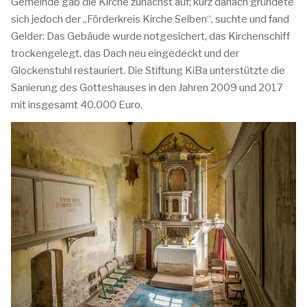
Gemeinde gab die Kirche zunächst auf; kurz danach gründete
sich jedoch der „Förderkreis Kirche Selben“, suchte und fand
Gelder: Das Gebäude wurde notgesichert, das Kirchenschiff
trockengelegt, das Dach neu eingedeckt und der
Glockenstuhl restauriert. Die Stiftung KiBa unterstützte die
Sanierung des Gotteshauses in den Jahren 2009 und 2017
mit insgesamt 40.000 Euro.