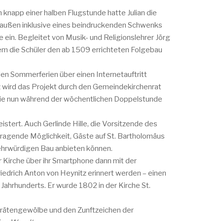
h knapp einer halben Flugstunde hatte Julian die
 außen inklusive eines beindruckenden Schwenks
 ein. Begleitet von Musik- und Religionslehrer Jörg
em die Schüler den ab 1509 errichteten Folgebau
den Sommerferien über einen Internetauftritt
z wird das Projekt durch den Gemeindekirchenrat
, die nun während der wöchentlichen Doppelstunde
stert. Auch Gerlinde Hille, die Vorsitzende des
rragende Möglichkeit, Gäste auf St. Bartholomäus
tehrwürdigen Bau anbieten können.
r Kirche über ihr Smartphone dann mit der
edrich Anton von Heynitz erinnert werden – einen
ahrhunderts. Er wurde 1802 in der Kirche St.
hgrätengewölbe und den Zunftzeichen der