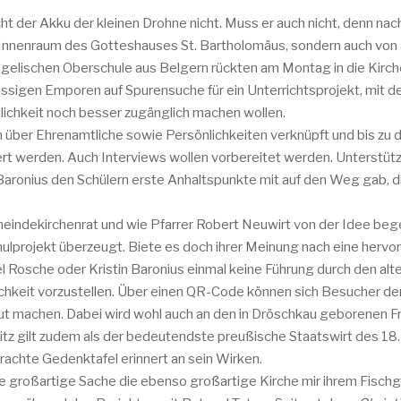
ht der Akku der kleinen Drohne nicht. Muss er auch nicht, denn nac
 Innenraum des Gotteshauses St. Bartholomäus, sondern auch von
ngelischen Oberschule aus Belgern rückten am Montag in die Kirche
ssigen Emporen auf Spurensuche für ein Unterrichtsprojekt, mit d
tlichkeit noch besser zugänglich machen wollen.
n über Ehrenamtliche sowie Persönlichkeiten verknüpft und bis zu 
ert werden. Auch Interviews wollen vorbereitet werden. Unterstüt
in Baronius den Schülern erste Anhaltspunkte mit auf den Weg gab
meindekirchenrat und wie Pfarrer Robert Neuwirt von der Idee begei
lprojekt überzeugt. Biete es doch ihrer Meinung nach eine hervo
 Rosche oder Kristin Baronius einmal keine Führung durch den al
tlichkeit vorzustellen. Über einen QR-Code können sich Besucher de
t machen. Dabei wird wohl auch an den in Dröschkau geborenen Fri
z gilt zudem als der bedeutendste preußische Staatswirt des 18. J
achte Gedenktafel erinnert an sein Wirken.
ine großartige Sache die ebenso großartige Kirche mir ihrem Fisc