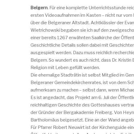
Belgern
. Für eine komplette Unterrichtsstunde reic
ersten Videoaufnahmen im Kasten – nicht nur vom
über die Belgeraner Altstadt. Achtklässler der Eva
Wietrichowski begaben sie ich auf den zweigescho
einer bereits 1267 erwähnten Saalkirche der Öffen
Geschichtliche Details sollen dabei mit Geschichte
ausgespielt werden. Dazu muss reichlich recherchi
Belgern. So wundert es auch nicht, dass Dr. Krist
Religion mit Leben gefüllt werden.
Die ehemalige Stadträtin ist selbst Mitglied im Ge
Belgeraner Gemeindekirchenrates, ist von dem Schu
aufmerksam zu machen – selbst dann, wenn Michael
Es ist angedacht, das Projekt am 6. Juli der Öffen
reichhaltigen Geschichte des Gotteshauses vertrau
der Gründer der Bergakademie Freiberg. Von Heynit
Bartholomäus beigesetzt. Eine an der Wand angebr
Für Pfarrer Robert Neuwirt ist der Kirchenguide e