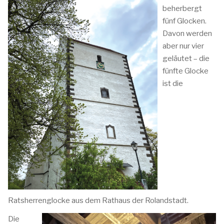
beherbergt
fünf Glocken.
Davon werden
aber nur vier
geläutet – die
fünfte Glocke
ist die
Ratsherrenglocke aus dem Rathaus der Rolandstadt.
Die