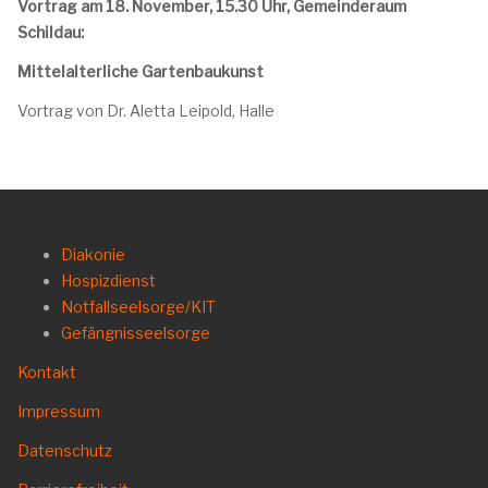
Vortrag am 18. November, 15.30 Uhr,
Gemeinderaum
Schildau:
Mittelalterliche Gartenbaukunst
Vortrag von Dr. Aletta Leipold, Halle
Diakonie
Hospizdienst
Notfallseelsorge/KIT
Gefängnisseelsorge
Kontakt
Impressum
Datenschutz