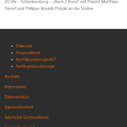
20 Uhr – Schenkenberg – „Bach 2 Bond“ mit Pianist Matthias
Denef und Philippe Amadé Polyák an der Violine
Diakonie
Hospizdienst
Notfallseelsorge/KIT
Gefängnisseelsorge
Kontakt
Impressum
Datenschutz
Barrierefreiheit
Nächster Gottesdienst