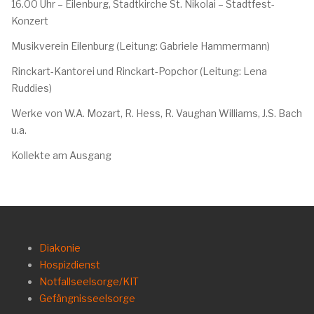
16.00 Uhr – Eilenburg, Stadtkirche St. Nikolai – Stadtfest-
Konzert
Musikverein Eilenburg (Leitung: Gabriele Hammermann)
Rinckart-Kantorei und Rinckart-Popchor (Leitung: Lena
Ruddies)
Werke von W.A. Mozart, R. Hess, R. Vaughan Williams, J.S. Bach
u.a.
Kollekte am Ausgang
Diakonie
Hospizdienst
Notfallseelsorge/KIT
Gefängnisseelsorge