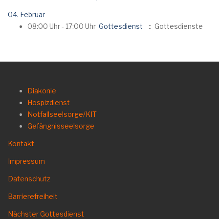
04. Februar
08:00 Uhr - 17:00 Uhr
Gottesdienst
:: Gottesdienste
Diakonie
Hospizdienst
Notfallseelsorge/KIT
Gefängnisseelsorge
Kontakt
Impressum
Datenschutz
Barrierefreiheit
Nächster Gottesdienst