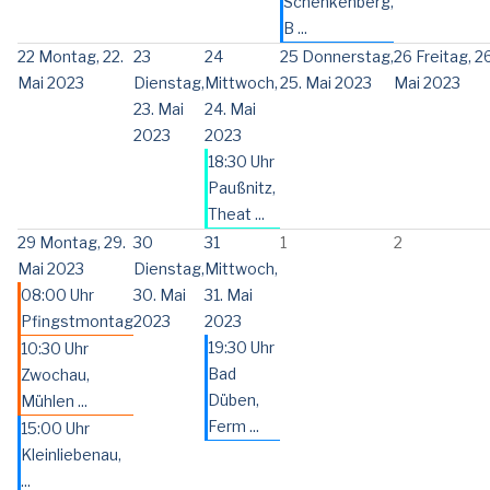
Schenkenberg,
B ...
22
Montag, 22.
23
24
25
Donnerstag,
26
Freitag, 26
Mai 2023
Dienstag,
Mittwoch,
25. Mai 2023
Mai 2023
23. Mai
24. Mai
2023
2023
18:30 Uhr
Paußnitz,
Theat ...
29
Montag, 29.
30
31
1
2
Mai 2023
Dienstag,
Mittwoch,
08:00 Uhr
30. Mai
31. Mai
Pfingstmontag
2023
2023
19:30 Uhr
10:30 Uhr
Bad
Zwochau,
Düben,
Mühlen ...
Ferm ...
15:00 Uhr
Kleinliebenau,
...