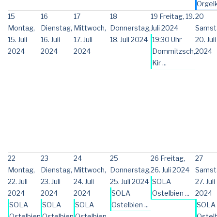
Orgelk 
15
16
17
18
19
Freitag, 19.
20
Montag,
Dienstag,
Mittwoch,
Donnerstag,
Juli 2024
Samst
15. Juli
16. Juli
17. Juli
18. Juli 2024
19:30 Uhr
20. Juli
2024
2024
2024
Dommitzsch,
2024
Kir ...
22
23
24
25
26
Freitag,
27
Montag,
Dienstag,
Mittwoch,
Donnerstag,
26. Juli 2024
Samst
22. Juli
23. Juli
24. Juli
25. Juli 2024
SOLA
27. Juli
2024
2024
2024
SOLA
Ostelbien ...
2024
SOLA
SOLA
SOLA
Ostelbien ...
SOLA
Ostelbien
Ostelbien
Ostelbien
Ostel