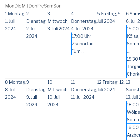
Mon
Die
Mit
Don
Fre
Sam
Son
1
Montag,
2
3
4
5
Freitag, 5.
6
Sams
1. Juli
Dienstag,
Mittwoch,
Donnerstag,
Juli 2024
6. Juli
2024
2. Juli
3. Juli 2024
4. Juli 2024
15:00 
2024
17:00 Uhr
Kölsa,
Zschortau,
Somm
"Um ...
...
19:30 
Torga
Chorko
8
Montag,
9
10
11
12
Freitag, 12.
13
8. Juli
Dienstag,
Mittwoch,
Donnerstag,
Juli 2024
Samst
2024
9. Juli
10. Juli
11. Juli 2024
13. Jul
2024
2024
18:00 
Wölpe
Sommer
19:00 
Arzber